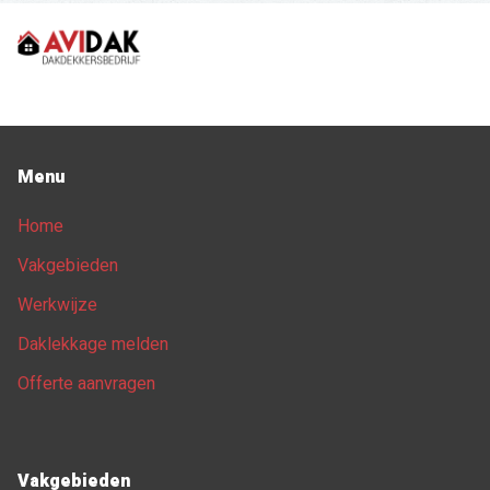
Menu
Home
Vakgebieden
Werkwijze
Daklekkage melden
Offerte aanvragen
Vakgebieden