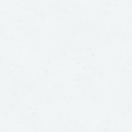
Op zoek naar een
vakman in de regio
Brabant?
GRATIS OFFERTES AANVRAGEN