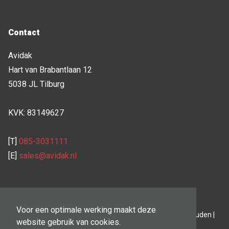
Contact
Avidak
Hart van Brabantlaan 12
5038 JL Tilburg
KVK: 83149627
[T]
085-3031111
[E]
sales@avidak.nl
Voor een optimale werking maakt deze
© 2023 Dakbedekking-Brabant.nl | Alle rechten voorbehouden |
website gebruik van cookies.
Cookies
|
Privacybeleid