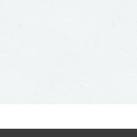
 zoek naar een vakman in
regio Brabant?
GRATIS OFFERTES AANVRAGEN