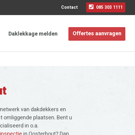
Contact
085 303 1111
Daklekkage melden
Offertes aanvragen
ut
 netwerk van dakdekkers en
ect omliggende plaatsen. Bent u
aliseerd in o.a.
inspectie
in Oosterhout? Dan