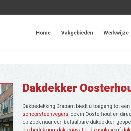
Home
Vakgebieden
Werkwijze
Dakdekker Oosterho
Dakbedekking Brabant biedt u toegang tot een
schoorsteenvegers
, ook in Oosterhout en dir
op zoek naar een betaalbare dakdekker, gespeci
dakbedekking
,
dakrenovatie
,
dakisolatie
of
dak