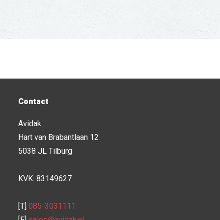
Contact
Avidak
Hart van Brabantlaan 12
5038 JL Tilburg
KVK: 83149627
[T]
085-3031111