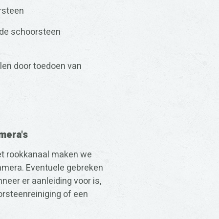
rsteen
 de schoorsteen
alen door toedoen van
mera's
het rookkanaal maken we
camera. Eventuele gebreken
eer er aanleiding voor is,
rsteenreiniging of een