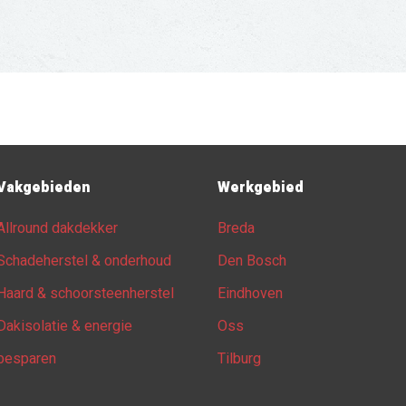
Vakgebieden
Werkgebied
Allround dakdekker
Breda
Schadeherstel & onderhoud
Den Bosch
Haard & schoorsteenherstel
Eindhoven
Dakisolatie & energie
Oss
besparen
Tilburg