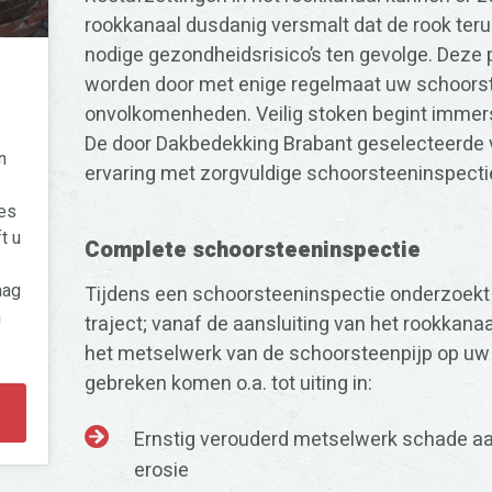
rookkanaal dusdanig versmalt dat de rook teru
nodige gezondheidsrisico’s ten gevolge. Dez
worden door met enige regelmaat uw schoorst
onvolkomenheden. Veilig stoken begint immer
De door Dakbedekking Brabant geselecteerde
n
ervaring met zorgvuldige schoorsteeninspectie
es
t u
Complete schoorsteeninspectie
aag
Tijdens een schoorsteeninspectie onderzoek
n
traject; vanaf de aansluiting van het rookkanaa
het metselwerk van de schoorsteenpijp op u
gebreken komen o.a. tot uiting in:
Ernstig verouderd metselwerk schade a
erosie