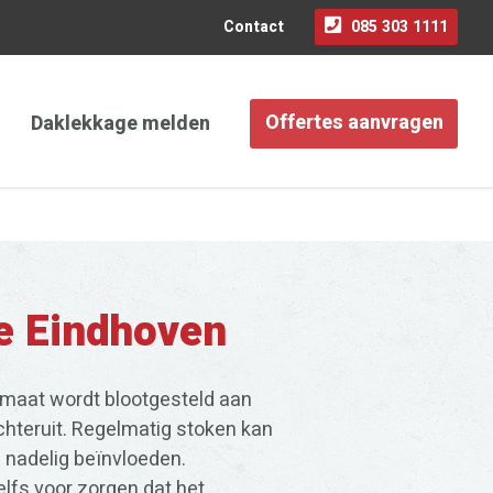
Contact
085 303 1111
Daklekkage melden
Offertes aanvragen
e Eindhoven
lmaat wordt blootgesteld aan
hteruit. Regelmatig stoken kan
nadelig beïnvloeden.
elfs voor zorgen dat het