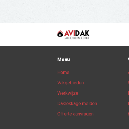
Menu
Home
Vakgebieden
Werkwijze
Daklekkage melden
Offerte aanvragen