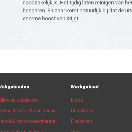
noodzakelijk is. Het tijdig laten reinigen van h
besparen. En daar komt natuurlijk bij dat de ui
enorme boost van krijgt.
Vakgebieden
Werkgebied
Allround dakdekker
Breda
Schadeherstel & onderhoud
Den Bosch
Haard & schoorsteenherstel
Eindhoven
Dakisolatie & energie
Oss