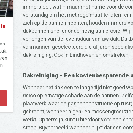
immers ook wat – maar met name voor de cond
verstandig om het met regelmaat te laten rein
zich op de pannen hechten, houden immers vo
 in
dakpannen sneller onderhevig aan erosie. Wij 
verlengen van de levensduur van uw dak. Dak
tes
vakmannen geselecteerd die al jaren specialist
dak.
dakreiniging. Ook in Eindhoven en omstreken.
aren
en
Dakreiniging - Een kostenbesparende 
Wanneer het dak een te lange tijd niet goed w
risico op ernstige schade aan de pannen. Zel
plaatwerk waar de pannenconstructie op rust)
gebracht, wanneer algen- en mossengroei zic
werkt. Op termijn kunt u hierdoor voor een e
staan. Bijvoorbeeld wanneer blijkt dat een co