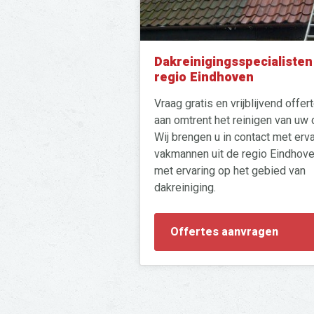
Dakreinigingsspecialisten
regio Eindhoven
Vraag gratis en vrijblijvend offer
aan omtrent het reinigen van uw 
Wij brengen u in contact met erv
vakmannen uit de regio Eindhov
met ervaring op het gebied van
dakreiniging.
Zoeken
Offertes aanvragen
naar: