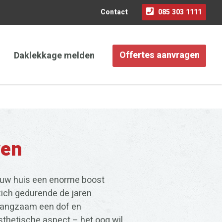
Contact
085 303 1111
Daklekkage melden
Offertes aanvragen
ven
an uw huis een enorme boost
ich gedurende de jaren
 langzaam een dof en
esthetische aspect – het oog wil