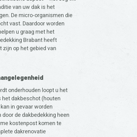
itie van uw dak is het
igen. De micro-organismen die
cht vast. Daardoor worden
helpen u graag met het
bedekking Brabant heeft
 zijn op het gebied van
aangelegenheid
ordt onderhouden loopt u het
fs het dakbeschot (houten
 kan in gevaar worden
h door de dakbedekking heen
norme kostenpost komen te
mplete dakrenovatie