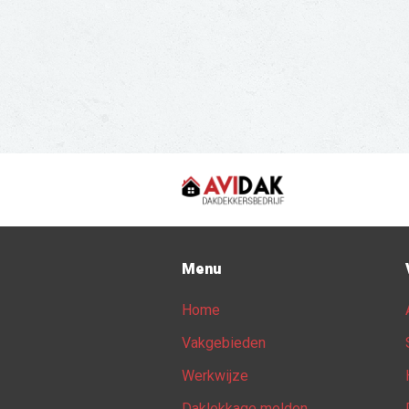
Menu
Home
Vakgebieden
Werkwijze
Daklekkage melden