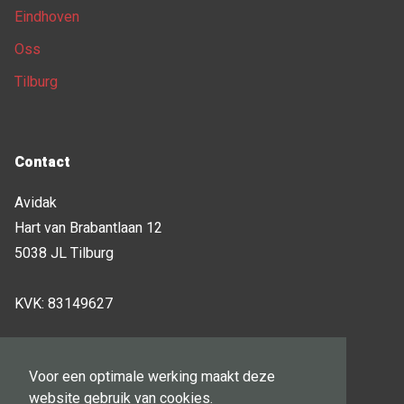
Eindhoven
Oss
Tilburg
Contact
Avidak
Hart van Brabantlaan 12
5038 JL Tilburg
KVK: 83149627
[T]
085-3031111
Voor een optimale werking maakt deze
[E]
sales@avidak.nl
website gebruik van cookies.